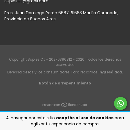
SuplesCJ@gmail.com
Pres. Juan Domingo Perón 6687, B1683 Martín Coronado,
Provincia de Buenos Aires
Copyright Suples CJ - 20276396812 - 2026. Todos los derechos
reservados.
Defensa de las y los consumidores. Para reclamos
ingresá acá.
Botón de arrepentimiento
Al navegar por este sitio
aceptás el uso de cookies
para
agilizar tu experiencia de compra.